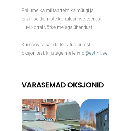
Pakume ka militaartehnika müügi ja
enampakkumiste korraldamise teenust.
Huvi korral võtke meiega ühendust.
Kui soovite saada teavitusi uutest
oksjonitest, kirjutage meile
info@estmil.ee
VARASEMAD OKSJONID