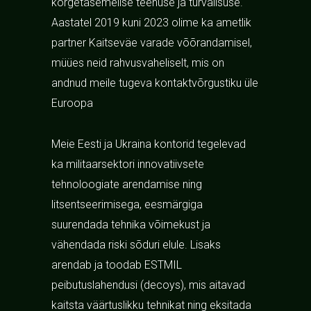
kõrgetasemelise teenuse ja turvalisuse.
Aastatel 2019 kuni 2023 olime ka ametlik
partner Kaitseväe varade võõrandamisel,
müües neid rahvusvaheliselt, mis on
andnud meile tugeva kontaktvõrgustiku üle
Euroopa
Meie Eesti ja Ukraina kontorid tegelevad
ka militaarsektori innovatiivsete
tehnoloogiate arendamise ning
litsentseerimisega, eesmärgiga
suurendada tehnika võimekust ja
vähendada riski sõduri elule. Lisaks
arendab ja toodab ESTMIL
peibutuslahendusi (decoys), mis aitavad
kaitsta väärtuslikku tehnikat ning eksitada