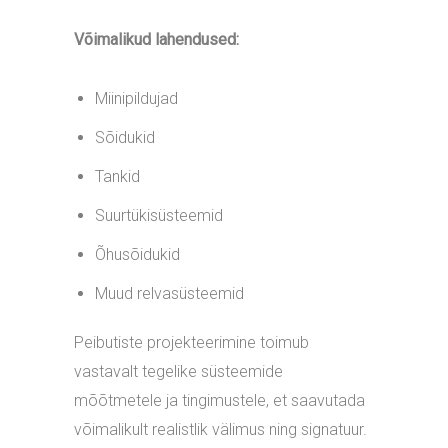
Võimalikud lahendused:
Miinipildujad
Sõidukid
Tankid
Suurtükisüsteemid
Õhusõidukid
Muud relvasüsteemid
Peibutiste projekteerimine toimub
vastavalt tegelike süsteemide
mõõtmetele ja tingimustele, et saavutada
võimalikult realistlik välimus ning signatuur.