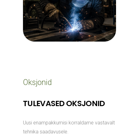
Oksjonid
TULEVASED OKSJONID
Uusi enampakkumisi korraldame vastavalt
tehnika saadavusele.