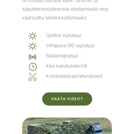
on loodud vastase luure-, sihtimis- ja
tulejuhtimissüsteemide eksitamiseks ning
väärtusliku tehnika kaitsmiseks.
Optiline signatuur
Infrapuna (IR) signatuur
Radarisignatuur
Kiire kasutuselevõtt
Kohandatavad lahendused
VAATA VIDEOT