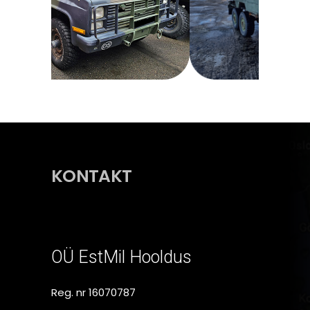
KONTAKT
OÜ EstMil Hooldus
Reg. nr 16070787