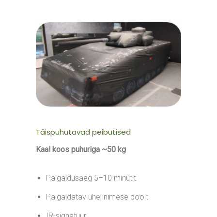
Täispuhutavad peibutised
Kaal koos puhuriga ~50 kg
Paigaldusaeg 5–10 minutit
Paigaldatav ühe inimese poolt
IR-signatuur