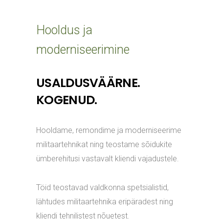
Hooldus ja
moderniseerimine
USALDUSVÄÄRNE.
KOGENUD.
Hooldame, remondime ja moderniseerime
militaartehnikat ning teostame sõidukite
ümberehitusi vastavalt kliendi vajadustele.
Töid teostavad valdkonna spetsialistid,
lähtudes militaartehnika eripäradest ning
kliendi tehnilistest nõuetest.