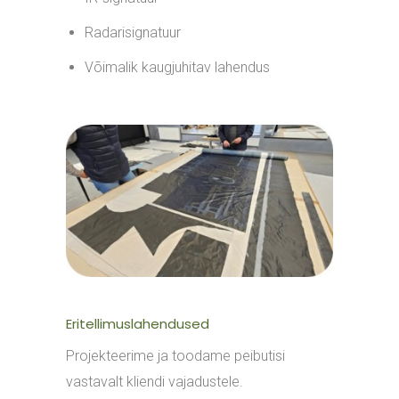
Radarisignatuur
Võimalik kaugjuhitav lahendus
Eritellimuslahendused
Projekteerime ja toodame peibutisi
vastavalt kliendi vajadustele.