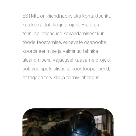
ESTMIL on kliendi jaoks üks kontaktpunkt,
kes korraldab kogu projekti – alates
tehnilise lahenduse kavandamisest kuni
tööde teostamise, erinevate osapoolte
koordineerimise ja valminud tehnika
üleandmiseni. Vajadusel kaasame projekti
sobivad spetsialistid ja koostööpartnerid,
et tagada terviklik ja toimiv lahendus.