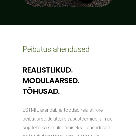
Peibutuslahendused
REALISTLIKUD.
MODULAARSED.
TÕHUSAD.
ESTMIL arendab ja toodab realistlikke
peibutisi sõidukite, relvasüsteemide ja muu
sõjatehnika simuleerimiseks. Lahendused